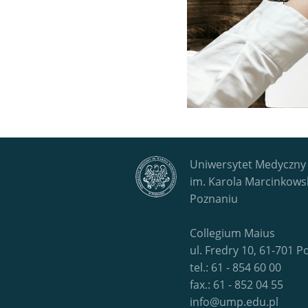
Uniwersytet Medyczny
im. Karola Marcinkows
Poznaniu
Collegium Maius
ul. Fredry 10, 61-701 
tel.: 61 - 854 60 00
fax.: 61 - 852 04 55
info@ump.edu.pl