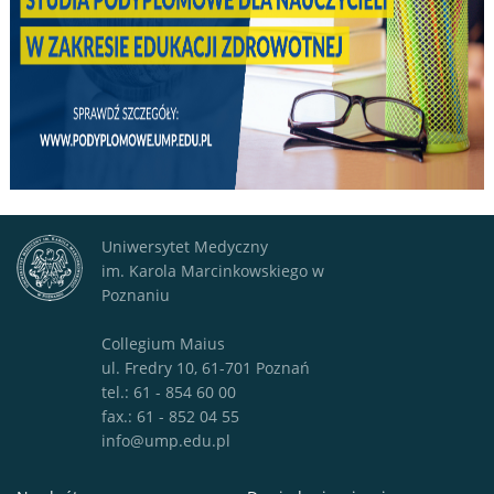
Uniwersytet Medyczny
im. Karola Marcinkowskiego w
Poznaniu
Collegium Maius
ul. Fredry 10, 61-701 Poznań
tel.: 61 - 854 60 00
fax.: 61 - 852 04 55
info@ump.edu.pl