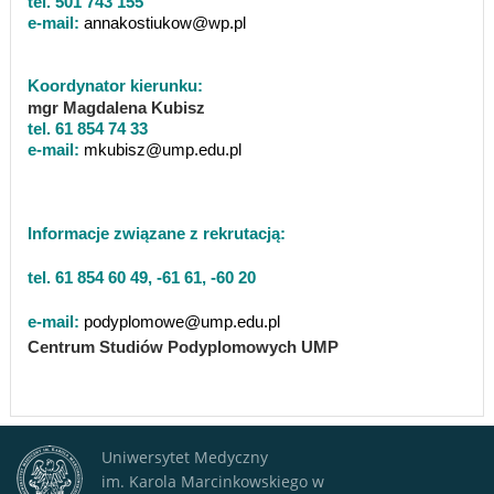
tel. 501 743 155
e-mail:
annakostiukow@wp.pl
Koordynator kierunku:
mgr Magdalena Kubisz
tel. 61 854 74 33
e-mail:
mkubisz@ump.edu.pl
Dr hab. Roksana Malak
Informacje związane z rekrutacją:
tel. 61 854 60 49,
-61 61, -60 20
e-mail:
podyplomowe@ump.edu.pl
Centrum Studiów Podyplomowych UMP
Dr Wojciech Strzelecki
Uniwersytet Medyczny
im. Karola Marcinkowskiego w