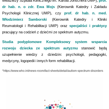
Młodzieży
Szpitala Klinicznego im. Karola Jonschera UMP
),
prof.
dr hab. n. o zdr. Ewa Mojs
(Kierownik Katedry i Zakładu
Psychologii Klinicznej UMP), czy
prof. dr hab. n. med.
Włodzimierz Samborski
(Kierownik Katedry i Kliniki
Reumatologii i Rehabilitacji UMP) oraz
specjaliści i praktycy
pracujący na codzień z dziećmi ze spektrum autyzmu.
Studia podyplomowe Kompleksowy system wsparcia
rozwoju dziecka ze spektrum autyzmu
stanowić będą
uzupełnienie wiedzy z dziedzin: psychologii, pedagogiki,
medycyny, logopedii i innych form rehabilitacji.
*
https://www.who.int/news-room/fact-sheets/detail/autism-spectrum-disorders