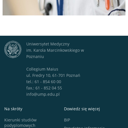
Uniwersytet Medyczny
im. Karola Marcinkowskiego w
Poznaniu
Collegium Maius
ul. Fredry 10, 61-701 Poznań
tel.: 61 - 854 60 00
fax.: 61 - 852 04 55
info@ump.edu.pl
Na skróty
Dowiedz się więcej
Kierunki studiów
BIP
podyplomowych