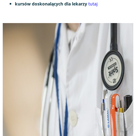
kursów doskonalących dla lekarzy
tutaj