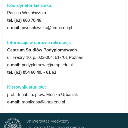
dr Przemysław Daroszewski
Koordynator kierunku:
Paulina Wesołowska
tel. (61) 668 78 46
e-mail:
pwesolowska@ump.edu.pl
Informacje w sprawie rekrutacji:
Centrum Studiów Podyplomowych
ul. Fredry 10, p. 003-004, 61-701 Poznań
dr Ewa Habryn-Chojnacka
e-mail:
podyplomowe@ump.edu.pl
tel.
(61) 854 60 49, - 61 61
Kierownik studiów:
prof. dr hab. n. praw. Monika Urbaniak
e-mail:
monikaba@ump.edu.pl
Uniwersytet Medyczny
Tomasz Młynarski
im. Karola Marcinkowskiego w