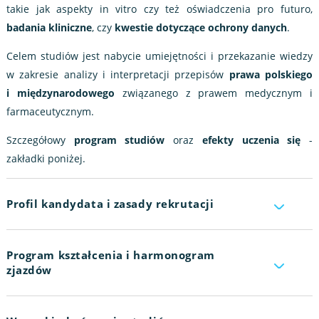
takie jak aspekty in vitro czy też oświadczenia pro futuro,
badania kliniczne
, czy
kwestie dotyczące ochrony danych
.
Celem studiów jest nabycie umiejętności i przekazanie wiedzy
w zakresie analizy i interpretacji przepisów
prawa polskiego
i międzynarodowego
związanego z prawem medycznym i
farmaceutycznym.
Szczegółowy
program studiów
oraz
efekty uczenia się
-
zakładki poniżej.
Profil kandydata i zasady rekrutacji
Zainteresowania kandydata zgodne z tematyką studiów oraz
Program kształcenia i harmonogram
ukończone
studia licencjackie
lub
magisterskie
– niezależnie
zjazdów
od kierunku.
Kandydaci ubiegający się o przyjęcie na studia podyplomowe
PROGRAM STUDIÓW - kliknij tutaj